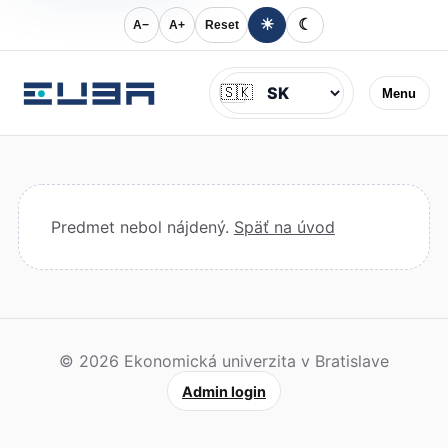
☀
☾
A−
A+
Reset
Jazyk
🇸🇰
Menu
Predmet nebol nájdený.
Späť na úvod
© 2026 Ekonomická univerzita v Bratislave
Admin login