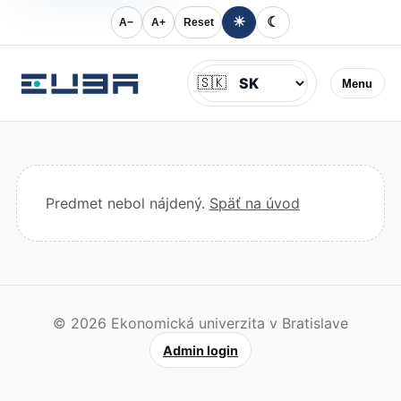
☀
☾
A−
A+
Reset
Jazyk
🇸🇰
Menu
Predmet nebol nájdený.
Späť na úvod
© 2026 Ekonomická univerzita v Bratislave
Admin login