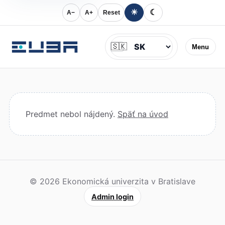
☀
☾
A−
A+
Reset
Jazyk
🇸🇰
Menu
Predmet nebol nájdený.
Späť na úvod
© 2026 Ekonomická univerzita v Bratislave
Admin login