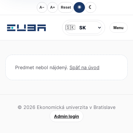
☀
☾
A−
A+
Reset
Jazyk
🇸🇰
Menu
Predmet nebol nájdený.
Späť na úvod
© 2026 Ekonomická univerzita v Bratislave
Admin login