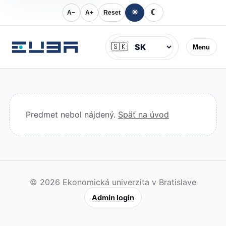
☀
☾
A−
A+
Reset
Jazyk
🇸🇰
Menu
Predmet nebol nájdený.
Späť na úvod
© 2026 Ekonomická univerzita v Bratislave
Admin login