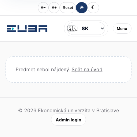
☀
☾
A−
A+
Reset
Jazyk
🇸🇰
Menu
Predmet nebol nájdený.
Späť na úvod
© 2026 Ekonomická univerzita v Bratislave
Admin login