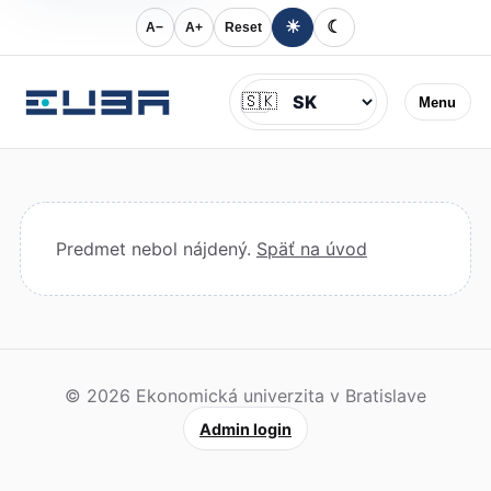
☀
☾
A−
A+
Reset
Jazyk
🇸🇰
Menu
Predmet nebol nájdený.
Späť na úvod
© 2026 Ekonomická univerzita v Bratislave
Admin login