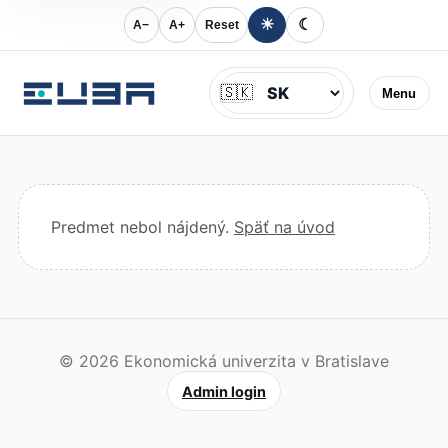
☀
☾
A−
A+
Reset
Jazyk
🇸🇰
Menu
Predmet nebol nájdený.
Späť na úvod
© 2026 Ekonomická univerzita v Bratislave
Admin login