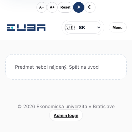
☀
☾
A−
A+
Reset
Jazyk
🇸🇰
Menu
Predmet nebol nájdený.
Späť na úvod
© 2026 Ekonomická univerzita v Bratislave
Admin login