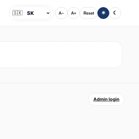
🇸🇰
☀
☾
A−
A+
Reset
Jazyk
Admin login