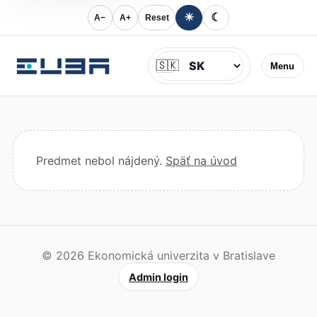
☀
☾
A−
A+
Reset
Jazyk
🇸🇰
Menu
Predmet nebol nájdený.
Späť na úvod
© 2026 Ekonomická univerzita v Bratislave
Admin login