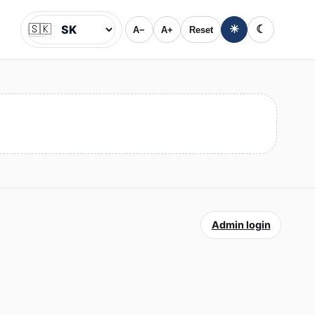
🇸🇰
☀
☾
A−
A+
Reset
Jazyk
Admin login