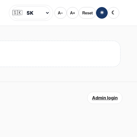
🇸🇰
☀
☾
A−
A+
Reset
Jazyk
Admin login