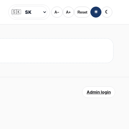
🇸🇰
☀
☾
A−
A+
Reset
Jazyk
Admin login