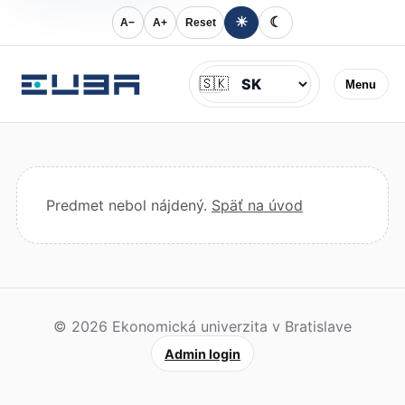
☀
☾
A−
A+
Reset
Jazyk
🇸🇰
Menu
Predmet nebol nájdený.
Späť na úvod
© 2026 Ekonomická univerzita v Bratislave
Admin login