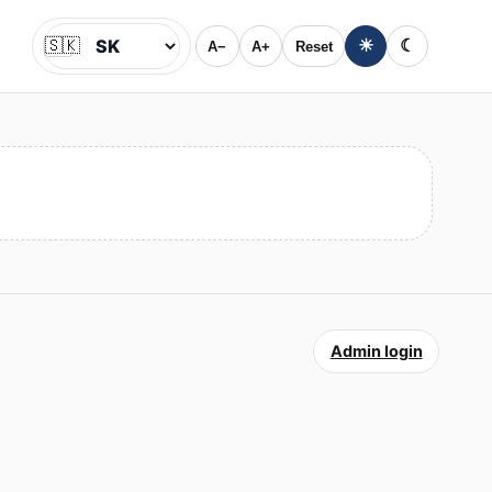
🇸🇰
☀
☾
A−
A+
Reset
Jazyk
Admin login