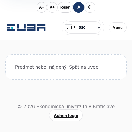
☀
☾
A−
A+
Reset
Jazyk
🇸🇰
Menu
Predmet nebol nájdený.
Späť na úvod
© 2026 Ekonomická univerzita v Bratislave
Admin login