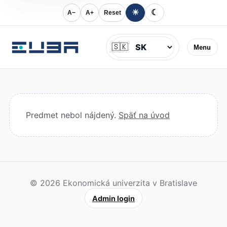
☀
☾
A−
A+
Reset
Jazyk
🇸🇰
Menu
Predmet nebol nájdený.
Späť na úvod
© 2026 Ekonomická univerzita v Bratislave
Admin login