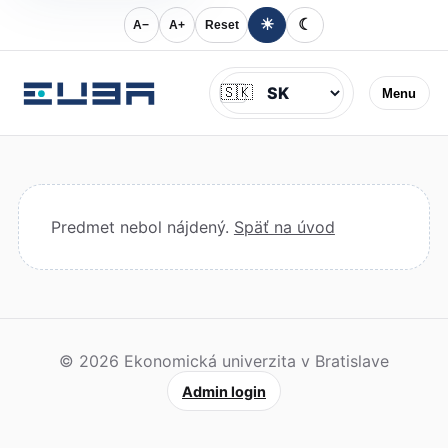
☀
☾
A−
A+
Reset
Jazyk
🇸🇰
Menu
Predmet nebol nájdený.
Späť na úvod
© 2026 Ekonomická univerzita v Bratislave
Admin login