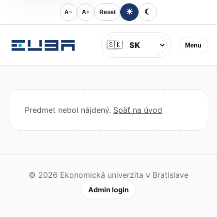
☀
☾
A−
A+
Reset
Jazyk
🇸🇰
Menu
Predmet nebol nájdený.
Späť na úvod
© 2026 Ekonomická univerzita v Bratislave
Admin login