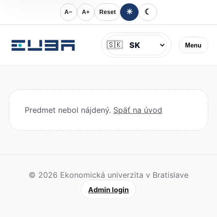
☀
☾
A−
A+
Reset
Jazyk
🇸🇰
Menu
Predmet nebol nájdený.
Späť na úvod
© 2026 Ekonomická univerzita v Bratislave
Admin login