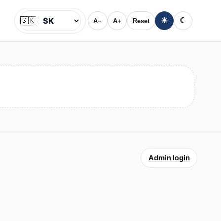
🇸🇰
☀
☾
A−
A+
Reset
Jazyk
Admin login