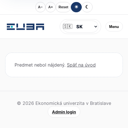
☀
☾
A−
A+
Reset
Jazyk
🇸🇰
Menu
Predmet nebol nájdený.
Späť na úvod
© 2026 Ekonomická univerzita v Bratislave
Admin login