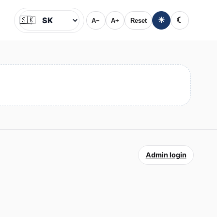
🇸🇰
☀
☾
A−
A+
Reset
Jazyk
Admin login