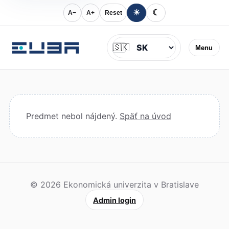
☀
☾
A−
A+
Reset
Jazyk
🇸🇰
Menu
Predmet nebol nájdený.
Späť na úvod
© 2026 Ekonomická univerzita v Bratislave
Admin login