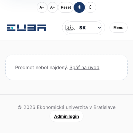
☀
☾
A−
A+
Reset
Jazyk
🇸🇰
Menu
Predmet nebol nájdený.
Späť na úvod
© 2026 Ekonomická univerzita v Bratislave
Admin login