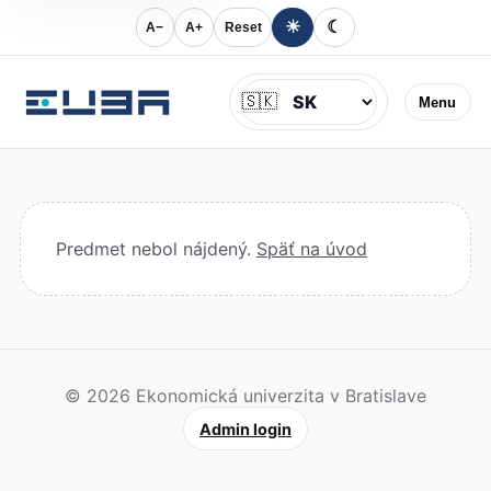
☀
☾
A−
A+
Reset
Jazyk
🇸🇰
Menu
Predmet nebol nájdený.
Späť na úvod
© 2026 Ekonomická univerzita v Bratislave
Admin login