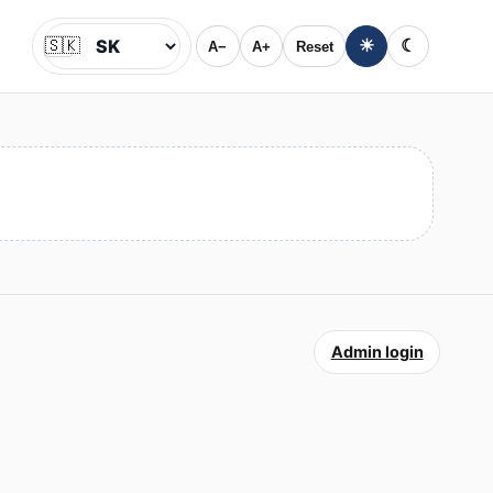
🇸🇰
☀
☾
A−
A+
Reset
Jazyk
Admin login