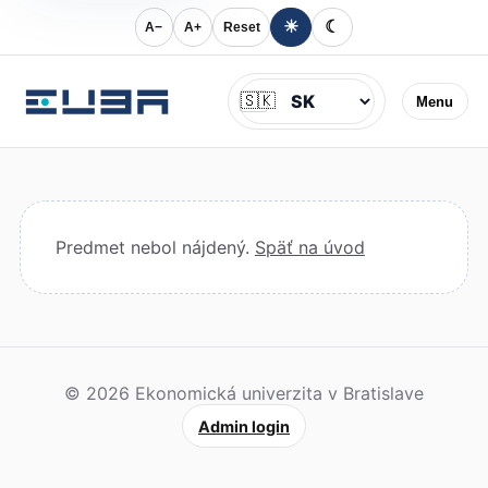
☀
☾
A−
A+
Reset
Jazyk
🇸🇰
Menu
Predmet nebol nájdený.
Späť na úvod
© 2026 Ekonomická univerzita v Bratislave
Admin login