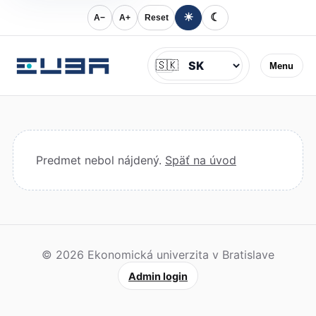
☀
☾
A−
A+
Reset
Jazyk
🇸🇰
Menu
Predmet nebol nájdený.
Späť na úvod
© 2026 Ekonomická univerzita v Bratislave
Admin login