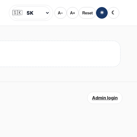
🇸🇰
☀
☾
A−
A+
Reset
Jazyk
Admin login