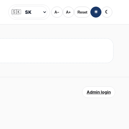
🇸🇰
☀
☾
A−
A+
Reset
Jazyk
Admin login