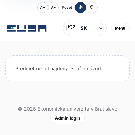
☀
☾
A−
A+
Reset
Jazyk
🇸🇰
Menu
Predmet nebol nájdený.
Späť na úvod
© 2026 Ekonomická univerzita v Bratislave
Admin login