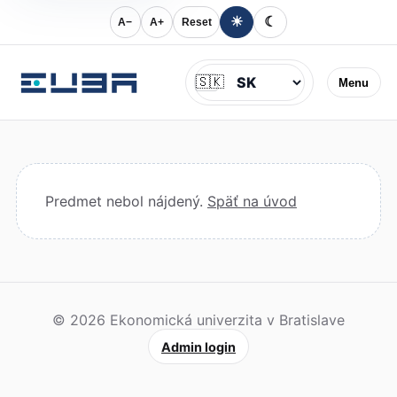
☀
☾
A−
A+
Reset
Jazyk
🇸🇰
Menu
Predmet nebol nájdený.
Späť na úvod
© 2026 Ekonomická univerzita v Bratislave
Admin login