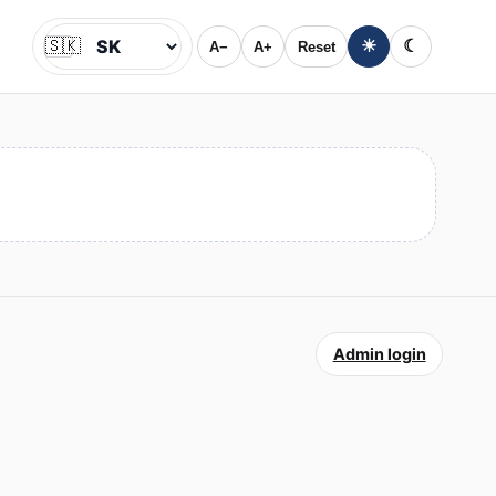
🇸🇰
☀
☾
A−
A+
Reset
Jazyk
Admin login