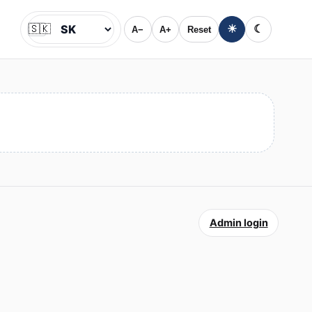
🇸🇰
☀
☾
A−
A+
Reset
Jazyk
Admin login