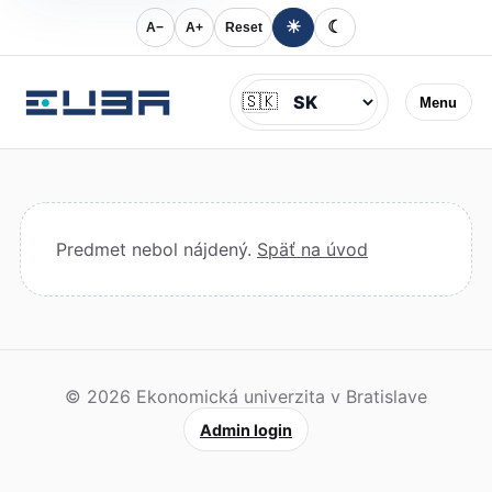
☀
☾
A−
A+
Reset
Jazyk
🇸🇰
Menu
Predmet nebol nájdený.
Späť na úvod
© 2026 Ekonomická univerzita v Bratislave
Admin login