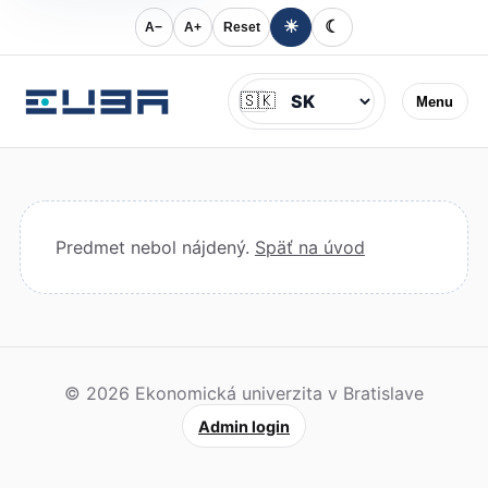
☀
☾
A−
A+
Reset
Jazyk
🇸🇰
Menu
Predmet nebol nájdený.
Späť na úvod
© 2026 Ekonomická univerzita v Bratislave
Admin login