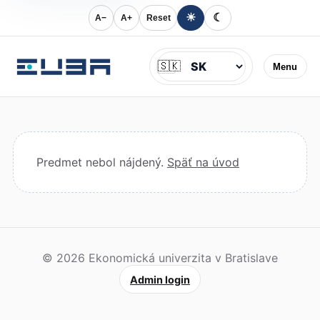
☀
☾
A−
A+
Reset
Jazyk
🇸🇰
Menu
Predmet nebol nájdený.
Späť na úvod
© 2026 Ekonomická univerzita v Bratislave
Admin login