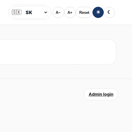
🇸🇰
☀
☾
A−
A+
Reset
Jazyk
Admin login