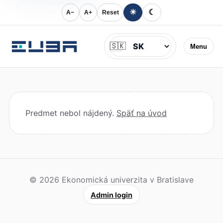
☀
☾
A−
A+
Reset
Jazyk
🇸🇰
Menu
Predmet nebol nájdený.
Späť na úvod
© 2026 Ekonomická univerzita v Bratislave
Admin login