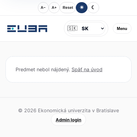
☀
☾
A−
A+
Reset
Jazyk
🇸🇰
Menu
Predmet nebol nájdený.
Späť na úvod
© 2026 Ekonomická univerzita v Bratislave
Admin login