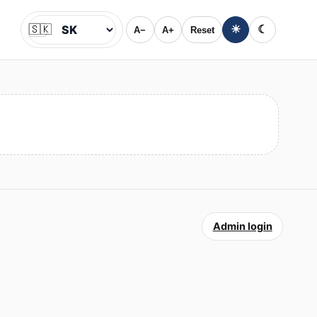
🇸🇰
☀
☾
A−
A+
Reset
Jazyk
Admin login