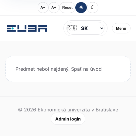
☀
☾
A−
A+
Reset
Jazyk
🇸🇰
Menu
Predmet nebol nájdený.
Späť na úvod
© 2026 Ekonomická univerzita v Bratislave
Admin login