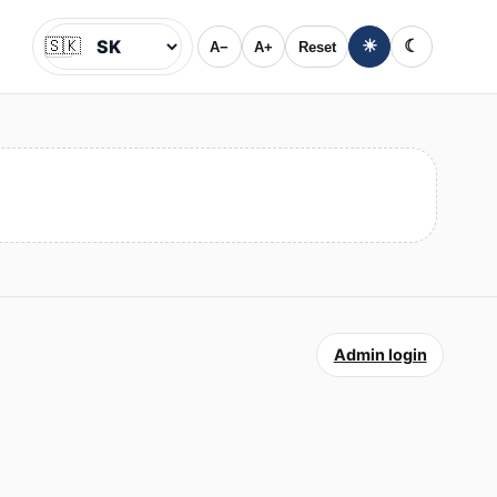
🇸🇰
☀
☾
A−
A+
Reset
Jazyk
Admin login