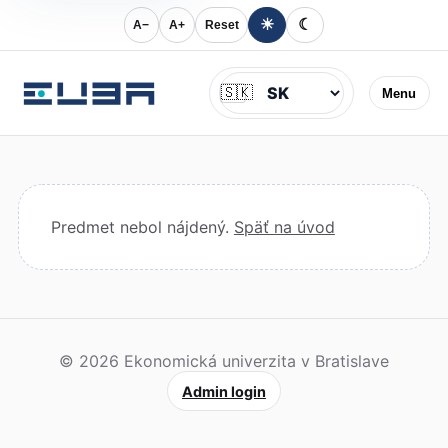
☀
☾
A−
A+
Reset
Jazyk
🇸🇰
Menu
Predmet nebol nájdený.
Späť na úvod
© 2026 Ekonomická univerzita v Bratislave
Admin login