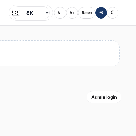
🇸🇰
☀
☾
A−
A+
Reset
Jazyk
Admin login