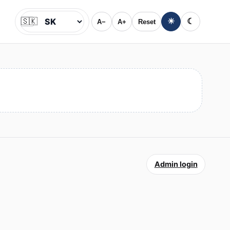
🇸🇰
☀
☾
A−
A+
Reset
Jazyk
Admin login