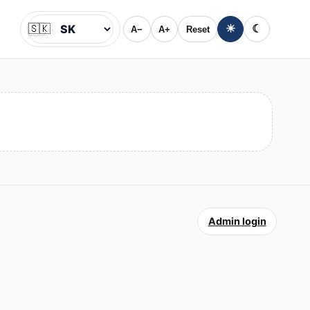
🇸🇰
☀
☾
A−
A+
Reset
Jazyk
Admin login