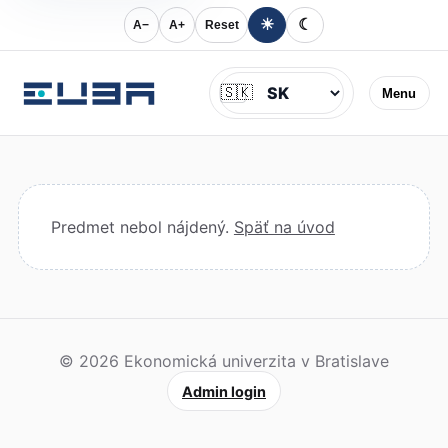
☀
☾
A−
A+
Reset
Jazyk
🇸🇰
Menu
Predmet nebol nájdený.
Späť na úvod
© 2026 Ekonomická univerzita v Bratislave
Admin login